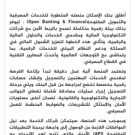
أطلق بنك الإسكان منصته المتطورة للخدمات المصرفية
والتمويل المفتوحة
(Open Banking & Finance)
، ليوفر
بذلك بيئة رقمية متكاملة تسمح بالربط الآمن مع شركات
التكنولوجيا المالية ومقدمي الخدمات والحلول المالية
والرقمية، وتأتي هذه الخطوة لتعزيز الشمول المالي في
المملكة ودعم النظام البيئي للخدمات الرقمية، بما
يتماشى مع التوجهات العالمية وأحدث المعايير التقنية
في القطاع المصرفي
.
وتعتمد المنصة آلية عمل دقيقة تبدأ بإتاحة الفرصة
لمقدمي الخدمات المهتمين بالتسجيل وإنشاء حسابات
رقمية مخصصة تخضع لمراجعة من قبل البنك، ويلي مرحلة
التسجيل إجراء عمليات مصادقة شاملة تغطي الجوانب
التجارية والتكنولوجية والقانونية، لضمان أعلى مستويات
الأمان والامتثال للتشريعات والضوابط المنظمة للعمل
المصرفي
.
وبموجب هذه المنصة، سيتمكن شركاء الخدمة بعد نيل
الموافقات اللازمة من الوصول إلى واجهة برمجة التطبيقات
المفتوحة
(API)
الآمنة، والتي تتيح لهم الاندماج مع