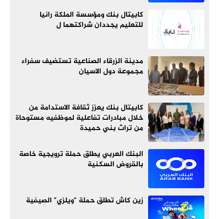
كابيتال بنك ومؤسسة الملكة رانيا
للتعليم يجددان شراكتهما ل
مدينة الزرقاء الصناعية تستضيف سفراء
مجموعة دول الاسيان
كابيتال بنك يعزز ثقافة الاستدامة من
خلال مبادرات تفاعلية لموظفيه مستوحاة
من تراث بني حميدة
البنك العربي يطلق حملة ترويجية خاصة
بالقروض السكنية
زين كاش تطلق حملة "ويلزي" الصيفية